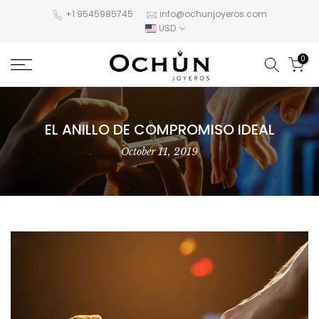
Skip
+1 9545985745
info@ochunjoyeros.com
USD
to
content
0
EL ANILLO DE COMPROMISO IDEAL
October 11, 2019