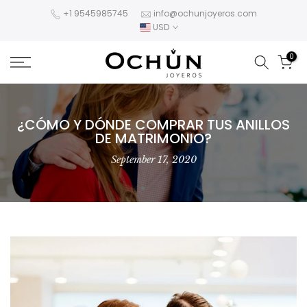
Skip
+1 9545985745
info@ochunjoyeros.com
USD
to
content
0
¿CÓMO Y DÓNDE COMPRAR TUS ANILLOS
DE MATRIMONIO?
September 17, 2020