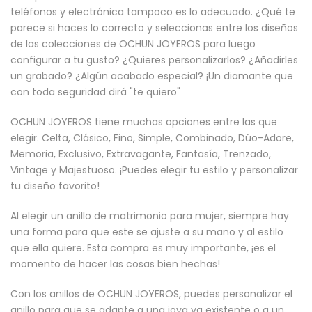
teléfonos y electrónica tampoco es lo adecuado. ¿Qué te
parece si haces lo correcto y seleccionas entre los diseños
de las colecciones de
OCHUN JOYEROS
para luego
configurar a tu gusto? ¿Quieres personalizarlos? ¿Añadirles
un grabado? ¿Algún acabado especial? ¡Un diamante que
con toda seguridad dirá "te quiero"
OCHUN JOYEROS
tiene muchas opciones entre las que
elegir. Celta, Clásico, Fino, Simple, Combinado, Dúo-Adore,
Memoria, Exclusivo, Extravagante, Fantasía, Trenzado,
Vintage y Majestuoso. ¡Puedes elegir tu estilo y personalizar
tu diseño favorito!
Al elegir un anillo de matrimonio para mujer, siempre hay
una forma para que este se ajuste a su mano y al estilo
que ella quiere. Esta compra es muy importante, ¡es el
momento de hacer las cosas bien hechas!
Con los anillos de
OCHUN JOYEROS
, puedes personalizar el
anillo para que se adapte a una joya ya existente o a un