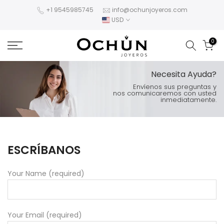
Skip
+1 9545985745
info@ochunjoyeros.com
USD
to
content
0
Necesita Ayuda?
Envíenos sus preguntas y
nos comunicaremos con usted
inmediatamente.
ESCRÍBANOS
Your Name (required)
Your Email (required)