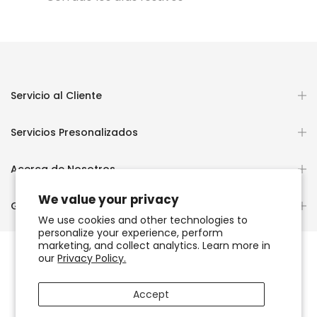
Servicio al Cliente
Servicios Presonalizados
Acerca de Nosotros
We value your privacy
Guías y Educación
We use cookies and other technologies to
personalize your experience, perform
marketing, and collect analytics. Learn more in
our
Privacy Policy.
Copyright © 2026
OCHUN JOYEROS®
Accept
Política de Privacidad
Términos de Uso y Servicio