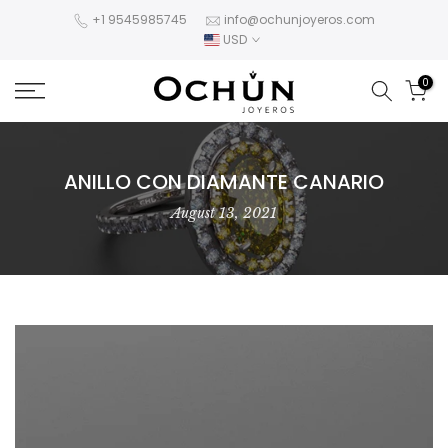
Skip
+1 9545985745
info@ochunjoyeros.com
USD
to
content
0
ANILLO CON DIAMANTE CANARIO
August 13, 2021