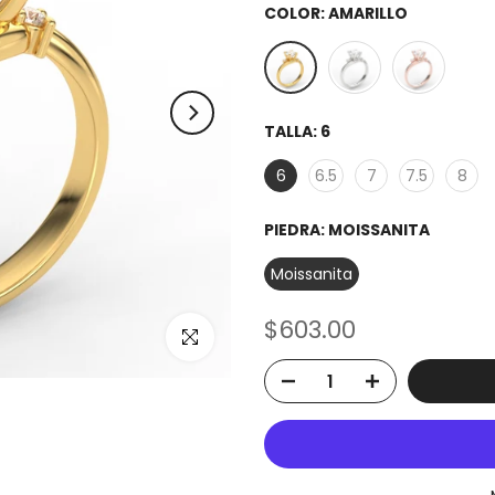
COLOR:
AMARILLO
TALLA:
6
6
6.5
7
7.5
8
PIEDRA:
MOISSANITA
Moissanita
$603.00
Click to enlarge