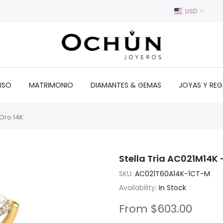
USD
ISO
MATRIMONIO
DIAMANTES & GEMAS
JOYAS Y RE
 Oro 14K
Stella Tria AC021M14K
SKU:
AC021T60A14K-1CT-M
Availability:
In Stock
From
$603.00