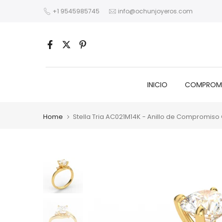
Skip
+1 9545985745
info@ochunjoyeros.com
to
content
INICIO
COMPROM
Home
Stella Tria AC021M14K - Anillo de Compromiso