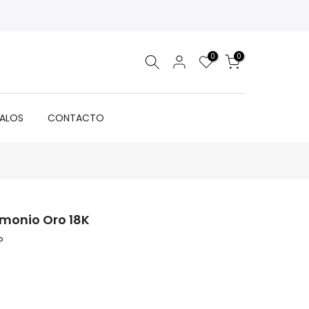
0
0
GALOS
CONTACTO
imonio Oro 18K
P