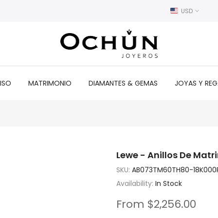
USD
ISO
MATRIMONIO
DIAMANTES & GEMAS
JOYAS Y RE
Lewe - Anillos De Matr
SKU:
AB073TM60TH80-18K000
Availability:
In Stock
From
$2,256.00