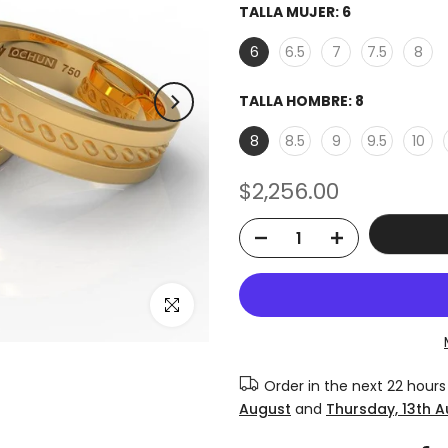
TALLA MUJER:
6
6
6.5
7
7.5
8
TALLA HOMBRE:
8
8
8.5
9
9.5
10
$2,256.00
Click to enlarge
Order in the next
22 hours
August
and
Thursday, 13th 