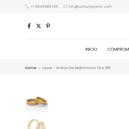
Skip
+1 9545985745
info@ochunjoyeros.com
to
content
INICIO
COMPROM
Home
Lewe - Anillos De Matrimonio Oro 18K