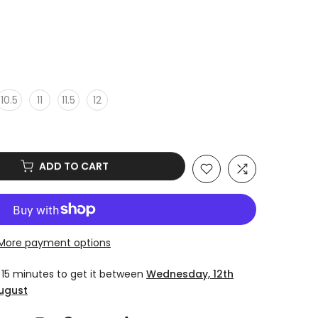
10.5
11
11.5
12
ADD TO CART
More payment options
 15 minutes
to get it between
Wednesday, 12th
August