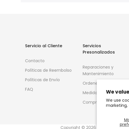
Servicio al Cliente
Servicios
Presonalizados
Contacto
Reparaciones y
Políticas de Reembolso
Mantenimiento
Políticas de Envío
Ordenes Especiales
FAQ
We value
Medidor de anillos
We use coo
Compra de Oro
marketing, 
M
pref
Copyright © 2026
OCHUN JOYERO