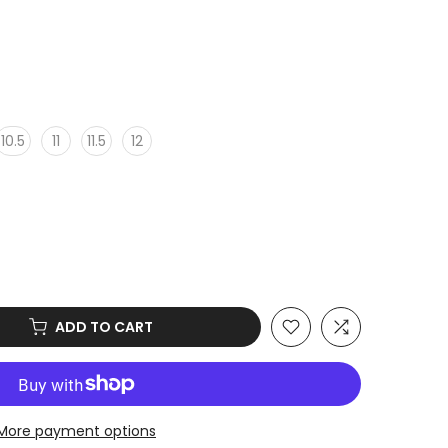
10.5
11
11.5
12
ADD TO CART
More payment options