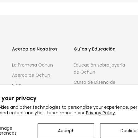
Acerca de Nosotros
Guías y Educación
La Promesa Ochun
Educación sobre joyería
de Ochun
Acerca de Ochun
Curso de Diseño de
Blog
Joyas 3D
 your privacy
kies and other technologies to personalize your experience, pe
and collect analytics. Learn more in our
Privacy Policy.
anage
Accept
Decline
erences
S®
Política de Privacidad
Término