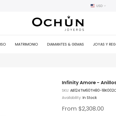
USD
ISO
MATRIMONIO
DIAMANTES & GEMAS
JOYAS Y RE
Infinity Amore - Anill
SKU:
AB124TM60TH80-18K002
Availability:
In Stock
From
$2,308.00