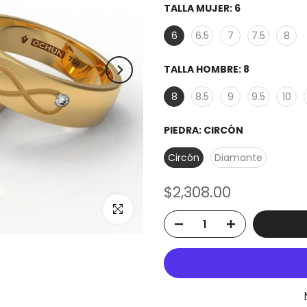
TALLA MUJER:
6
6
6.5
7
7.5
8
TALLA HOMBRE:
8
8
8.5
9
9.5
10
PIEDRA:
CIRCÓN
Circón
Diamante
$2,308.00
Click to enlarge