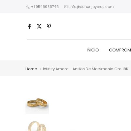
Skip
+1 9545985745
info@ochunjoyeros.com
to
content
INICIO
COMPROM
Home
Infinity Amore - Anillos De Matrimonio Oro 18K