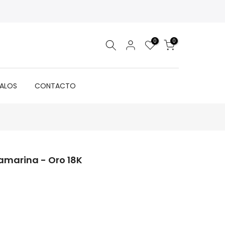
0
0
GALOS
CONTACTO
uamarina - Oro 18K