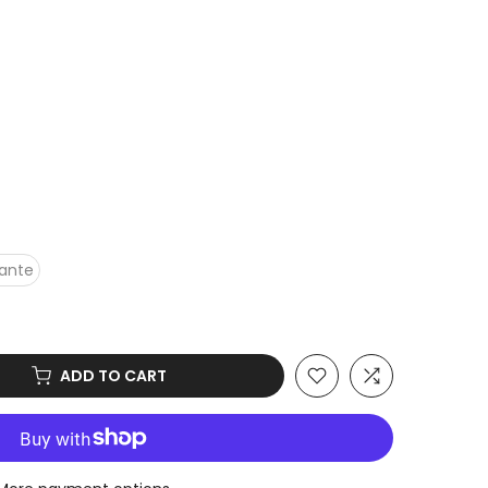
ante
ADD TO CART