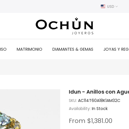
USD
ISO
MATRIMONIO
DIAMANTES & GEMAS
JOYAS Y RE
Idun - Anillos con Ag
SKU:
AC114T60A18K1AM32C
Availability:
In Stock
From
$1,381.00