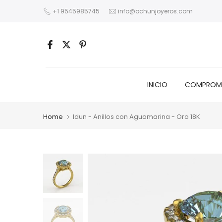
Skip
+1 9545985745
info@ochunjoyeros.com
to
content
INICIO
COMPROM
Home
Idun - Anillos con Aguamarina - Oro 18K