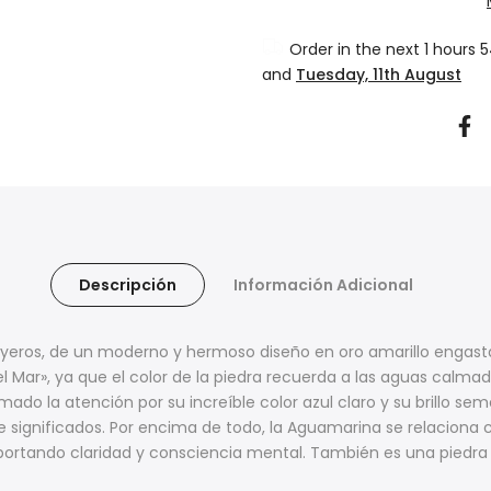
Order in the next
1 hours 
and
Tuesday, 11th August
Descripción
Información Adicional
Joyeros, de un moderno y hermoso diseño en oro amarillo engas
el Mar», ya que el color de la piedra recuerda a las aguas calma
lamado la atención por su increíble color azul claro y su brillo s
 significados. Por encima de todo, la Aguamarina se relaciona c
 aportando claridad y consciencia mental. También es una piedr