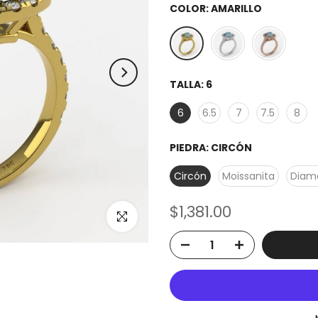
COLOR:
AMARILLO
TALLA:
6
6
6.5
7
7.5
8
PIEDRA:
CIRCÓN
Circón
Moissanita
Diam
$1,381.00
Click to enlarge