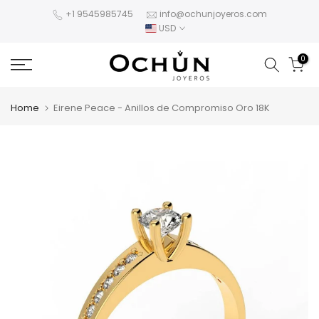
Skip
+1 9545985745
info@ochunjoyeros.com
USD
to
content
0
Home
Eirene Peace - Anillos de Compromiso Oro 18K