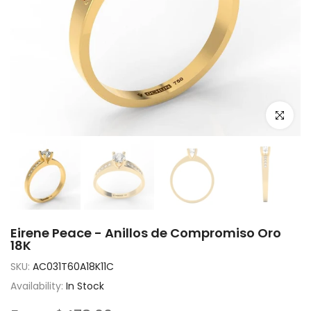
Click to e
Eirene Peace - Anillos de Compromiso Oro
18K
SKU:
AC031T60A18K11C
Availability:
In Stock