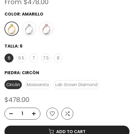
From
$478.00
COLOR:
AMARILLO
TALLA:
6
6
6.5
7
7.5
8
PIEDRA:
CIRCÓN
Circón
Moissanita
Lab Grown Diamond
$478.00
ADD TO CART