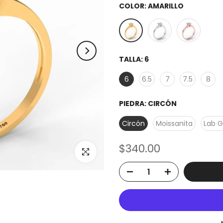
COLOR:
AMARILLO
TALLA:
6
6
6.5
7
7.5
8
PIEDRA:
CIRCÓN
Circón
Moissanita
Lab 
$340.00
Click to enlarge