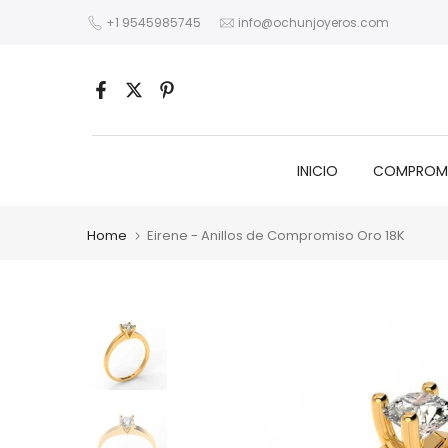
Skip
+1 9545985745
info@ochunjoyeros.com
to
content
INICIO
COMPROM
Home
Eirene - Anillos de Compromiso Oro 18K