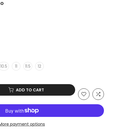
LO
10.5
11
11.5
12
ADD TO CART
More payment options