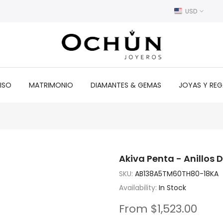
USD
ISO
MATRIMONIO
DIAMANTES & GEMAS
JOYAS Y RE
Akiva Penta - Anillos 
SKU:
AB138A5TM60TH80-18KA
Availability:
In Stock
From
$1,523.00