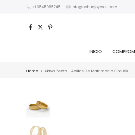
Skip
+1 9545985745
info@ochunjoyeros.com
to
content
INICIO
COMPROM
Home
Akiva Penta - Anillos De Matrimonio Oro 18K