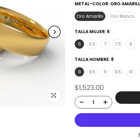
METAL-COLOR:
ORO AMARIL
Oro Amarillo
Oro Blanco
TALLA MUJER:
6
6
6.5
7
7.5
8
TALLA HOMBRE:
8
8
8.5
9
9.5
10
$1,523.00
Click to enlarge